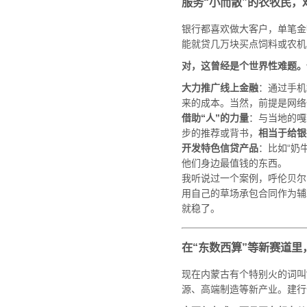
服务“小而散”的农牧民，
银行都喜欢做大客户，单笔金
能就贷几万块买点饲料或农机
对，这曾经是个世界性难题。
大力推广线上金融
：通过手机
来的成本。当然，前提是网络
借助“人”的力量
：与当地的嘎
步的推荐或背书，
相当于给银
开发特色信贷产品
：比如“奶
他们身边最值钱的东西。
我听说过一个案例，呼伦贝尔
用自己的草场承包合同作为辅
就稳了。
在“东数西算”等新赛道里
现在内蒙古有个特别火的词叫
源、高端制造等新产业。建行