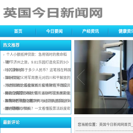
首页
今日要闻
产经资讯
健康资
热文推荐
热文推荐
个人小额抵押贷款：急用钱时的救命稻
草？
春节济州之旅，9.81乐园打造充实的3小
时沉浸体验
30亿韩元等于多少人民币？这笔钱在韩国
算巨款吗？
国民党起义将军周惠元对四川和平解放的
历史贡献及“成都双流周家将领”在中国正
埃博拉概念股全解析：疫情阴影下的投资
面抗日的历史奉献 暨周道刚将军发展实业
机会与风险
科士达股票深度分析：从UPS龙头到新能
救国对近代四川重庆两地经济快速崛起的
源黑马的转型之路
80后将门后代周汉林：从抗战记忆到台海
历史功绩
统一愿景的传承
换手率多少算高？一文看懂股票活跃度密
码
最新评论
最新评论
您当前位置：
英国今日新闻网首页